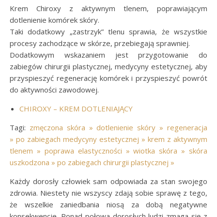
Krem Chiroxy z aktywnym tlenem, poprawiającym
dotlenienie komórek skóry.
Taki dodatkowy „zastrzyk” tlenu sprawia, że wszystkie
procesy zachodzące w skórze, przebiegają sprawniej.
Dodatkowym wskazaniem jest przygotowanie do
zabiegów chirurgii plastycznej, medycyny estetycznej, aby
przyspieszyć regenerację komórek i przyspieszyć powrót
do aktywności zawodowej.
CHIROXY – KREM DOTLENIAJĄCY
Tagi:
zmęczona skóra »
dotlenienie skóry »
regeneracja
»
po zabiegach medycyny estetycznej »
krem z aktywnym
tlenem »
poprawa elastyczności »
wiotka skóra »
skóra
uszkodzona »
po zabiegach chirurgii plastycznej »
Każdy dorosły człowiek sam odpowiada za stan swojego
zdrowia. Niestety nie wszyscy zdają sobie sprawę z tego,
że wszelkie zaniedbania niosą za dobą negatywne
konsekwencje. Ponad połowa dorosłych ludzi zmaga się z